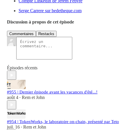
Compte LinkedIn de Jerem Febvre
Serge Carrere sur bedetheque.com
Discussion à propos de cet épisode
Commentaires
Restacks
Épisodes récents
#955 | Dernier épisode avant les vacances d'été...!
août 4
Rem et John
•
#954 | TokenWorks, le laboratoire on-chain, présenté par Teto
juil. 16
Rem et John
•