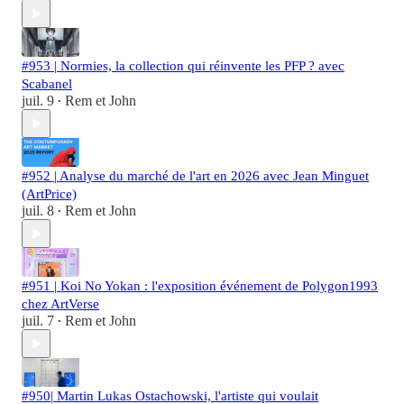
#953 | Normies, la collection qui réinvente les PFP ? avec
Scabanel
juil. 9
Rem et John
•
#952 | Analyse du marché de l'art en 2026 avec Jean Minguet
(ArtPrice)
juil. 8
Rem et John
•
#951 | Koi No Yokan : l'exposition événement de Polygon1993
chez ArtVerse
juil. 7
Rem et John
•
#950| Martin Lukas Ostachowski, l'artiste qui voulait