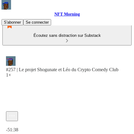
NFT Morning
S'abonner
Se connecter
Écoutez sans distraction sur Substack
#257 | Le projet Shogunate et Léo du Crypto Comedy Club
1×
Heure actuelle: 0:00 / Temps total: -51:38
-51:38