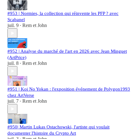
#953 | Normies, la collection qui réinvente les PFP ? avec
Scabanel
juil. 9
Rem et John
•
#952 | Analyse du marché de l'art en 2026 avec Jean Minguet
(ArtPrice)
juil. 8
Rem et John
•
#951 | Koi No Yokan : l'exposition événement de Polygon1993
chez ArtVerse
juil. 7
Rem et John
•
#950| Martin Lukas Ostachowski, l'artiste qui voulait
documenter l'histoire du Crypto Art
juil. 3
Rem et John