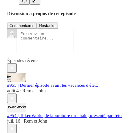
Discussion à propos de cet épisode
Commentaires
Restacks
Épisodes récents
#955 | Dernier épisode avant les vacances d'été...!
août 4
Rem et John
•
#954 | TokenWorks, le laboratoire on-chain, présenté par Teto
juil. 16
Rem et John
•