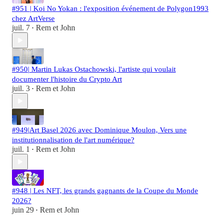
#951 | Koi No Yokan : l'exposition événement de Polygon1993
chez ArtVerse
juil. 7
Rem et John
•
#950| Martin Lukas Ostachowski, l'artiste qui voulait
documenter l'histoire du Crypto Art
juil. 3
Rem et John
•
#949|Art Basel 2026 avec Dominique Moulon, Vers une
institutionnalisation de l'art numérique?
juil. 1
Rem et John
•
#948 | Les NFT, les grands gagnants de la Coupe du Monde
2026?
juin 29
Rem et John
•