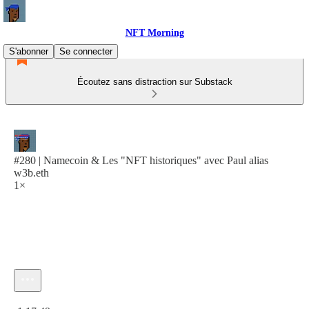
NFT Morning
S'abonner
Se connecter
Écoutez sans distraction sur Substack
#280 | Namecoin & Les "NFT historiques" avec Paul alias
w3b.eth
1×
Heure actuelle: 0:00 / Temps total: -1:17:49