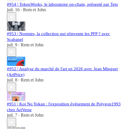
#954 | TokenWorks, le laboratoire on-chain, présenté par Teto
juil. 16
Rem et John
•
#953 | Normies, la collection qui réinvente les PFP ? avec
Scabanel
juil. 9
Rem et John
•
#952 | Analyse du marché de l'art en 2026 avec Jean Minguet
(ArtPrice)
juil. 8
Rem et John
•
#951 | Koi No Yokan : l'exposition événement de Polygon1993
chez ArtVerse
juil. 7
Rem et John
•