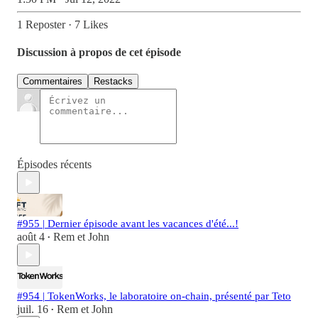
1 Reposter
·
7 Likes
Discussion à propos de cet épisode
Commentaires
Restacks
Épisodes récents
#955 | Dernier épisode avant les vacances d'été...!
août 4
Rem et John
•
#954 | TokenWorks, le laboratoire on-chain, présenté par Teto
juil. 16
Rem et John
•