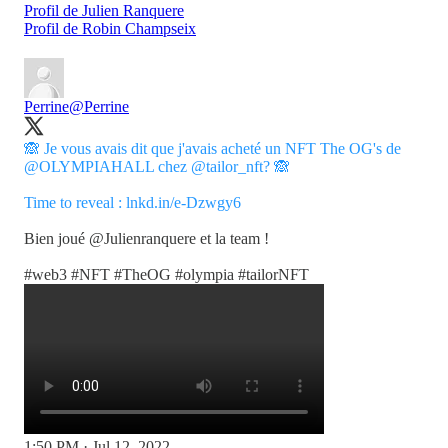
Profil de Julien Ranquere
Profil de Robin Champseix
Perrine
@Perrine
🙈 Je vous avais dit que j'avais acheté un NFT The OG's de
@OLYMPIAHALL
chez
@tailor_nft
? 🙈
Time to reveal :
lnkd.in/e-Dzwgy6
Bien joué
@Julienranquere
et la team !
#web3
#NFT
#TheOG
#olympia
#tailorNFT
1:50 PM · Jul 12, 2022