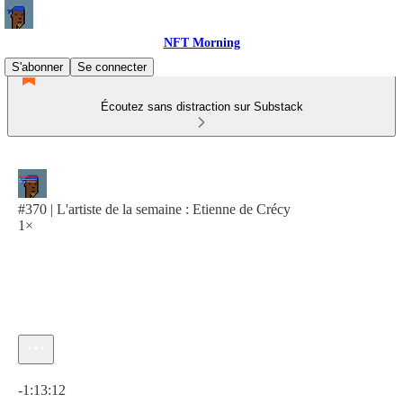
NFT Morning
S'abonner
Se connecter
Écoutez sans distraction sur Substack
#370 | L'artiste de la semaine : Etienne de Crécy
1×
Heure actuelle: 0:00 / Temps total: -1:13:12
-1:13:12