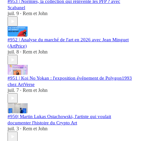
#953 | Normies, la collection qui réinvente les PFP ? avec
Scabanel
juil. 9
Rem et John
•
#952 | Analyse du marché de l'art en 2026 avec Jean Minguet
(ArtPrice)
juil. 8
Rem et John
•
#951 | Koi No Yokan : l'exposition événement de Polygon1993
chez ArtVerse
juil. 7
Rem et John
•
#950| Martin Lukas Ostachowski, l'artiste qui voulait
documenter l'histoire du Crypto Art
juil. 3
Rem et John
•