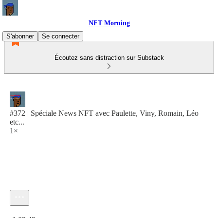
NFT Morning
S'abonner
Se connecter
Écoutez sans distraction sur Substack
#372 | Spéciale News NFT avec Paulette, Viny, Romain, Léo
etc...
1×
Heure actuelle: 0:00 / Temps total: -1:03:42