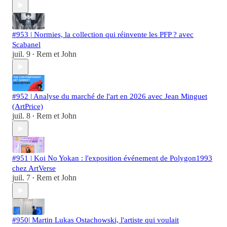
#953 | Normies, la collection qui réinvente les PFP ? avec
Scabanel
juil. 9
Rem et John
•
#952 | Analyse du marché de l'art en 2026 avec Jean Minguet
(ArtPrice)
juil. 8
Rem et John
•
#951 | Koi No Yokan : l'exposition événement de Polygon1993
chez ArtVerse
juil. 7
Rem et John
•
#950| Martin Lukas Ostachowski, l'artiste qui voulait