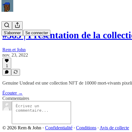
#385 | Présentation de la colle
S'abonner
Se connecter
Rem et John
nov. 23, 2022
1
Genuine Undead est une collection NFT de 10000 mort-vivants pixelisé
Écouter →
Commentaires
© 2026 Rem & John
·
Confidentialité
∙
Conditions
∙
Avis de collecte