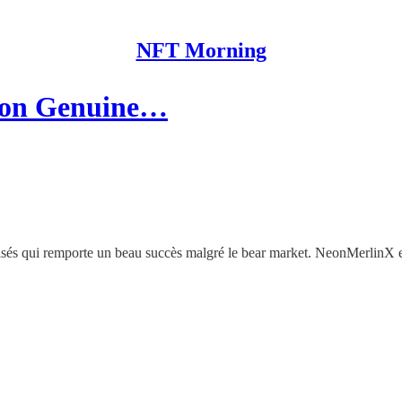
NFT Morning
ction Genuine…
s qui remporte un beau succès malgré le bear market. NeonMerlinX est n