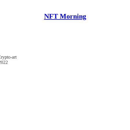
NFT Morning
rypto-art
 2022