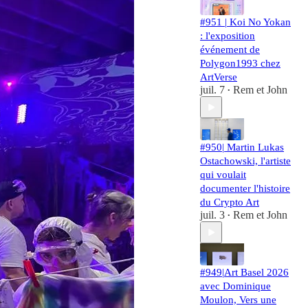
#951 | Koi No Yokan
: l'exposition
événement de
Polygon1993 chez
ArtVerse
juil. 7
Rem et John
•
#950| Martin Lukas
Ostachowski, l'artiste
qui voulait
documenter l'histoire
du Crypto Art
juil. 3
Rem et John
•
#949|Art Basel 2026
avec Dominique
Moulon, Vers une