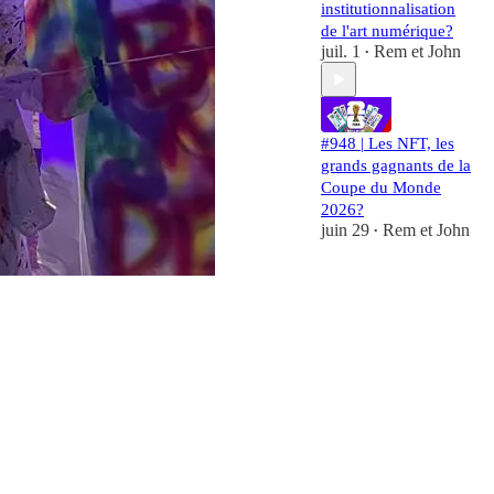
institutionnalisation
de l'art numérique?
juil. 1
Rem et John
•
#948 | Les NFT, les
grands gagnants de la
Coupe du Monde
2026?
juin 29
Rem et John
•