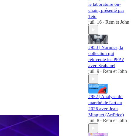
le laboratoire on-
chain, présenté par
Teto
juil. 16
Rem et John
•
#953 | Normies, la
collection qui
réinvente les PFP ?
avec Scabanel
juil. 9
Rem et John
•
#952 | Analyse du
marché de l'art en
2026 avec Jean
Minguet (ArtPrice)
juil. 8
Rem et John
•