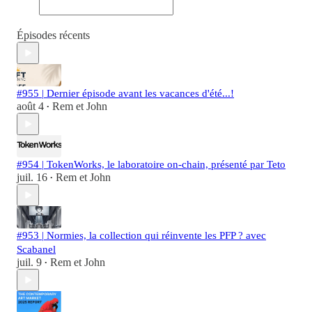
Épisodes récents
#955 | Dernier épisode avant les vacances d'été...!
août 4
Rem et John
•
#954 | TokenWorks, le laboratoire on-chain, présenté par Teto
juil. 16
Rem et John
•
#953 | Normies, la collection qui réinvente les PFP ? avec
Scabanel
juil. 9
Rem et John
•