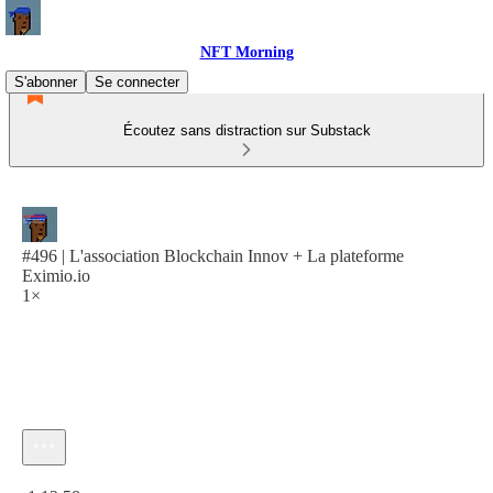
NFT Morning
S'abonner
Se connecter
Écoutez sans distraction sur Substack
#496 | L'association Blockchain Innov + La plateforme
Eximio.io
1×
Heure actuelle: 0:00 / Temps total: -1:12:58