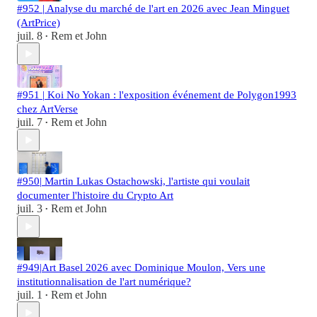
#952 | Analyse du marché de l'art en 2026 avec Jean Minguet
(ArtPrice)
juil. 8
Rem et John
•
#951 | Koi No Yokan : l'exposition événement de Polygon1993
chez ArtVerse
juil. 7
Rem et John
•
#950| Martin Lukas Ostachowski, l'artiste qui voulait
documenter l'histoire du Crypto Art
juil. 3
Rem et John
•
#949|Art Basel 2026 avec Dominique Moulon, Vers une
institutionnalisation de l'art numérique?
juil. 1
Rem et John
•