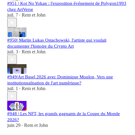
#951 | Koi No Yokan : l'exposition événement de Polygon1993
chez ArtVerse
juil. 7
Rem et John
•
#950| Martin Lukas Ostachowski, l'artiste qui voulait
documenter l'histoire du Crypto Art
juil. 3
Rem et John
•
#949|Art Basel 2026 avec Dominique Moulon, Vers une
institutionnalisation de l'art numérique?
juil. 1
Rem et John
•
#948 | Les NFT, les grands gagnants de la Coupe du Monde
2026?
juin 29
Rem et John
•