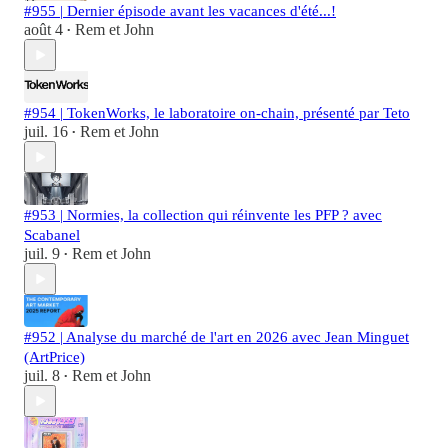
#955 | Dernier épisode avant les vacances d'été...!
août 4
Rem et John
•
#954 | TokenWorks, le laboratoire on-chain, présenté par Teto
juil. 16
Rem et John
•
#953 | Normies, la collection qui réinvente les PFP ? avec
Scabanel
juil. 9
Rem et John
•
#952 | Analyse du marché de l'art en 2026 avec Jean Minguet
(ArtPrice)
juil. 8
Rem et John
•