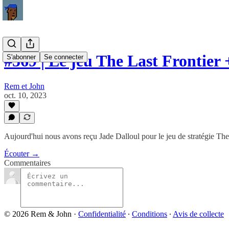
#569 | Le jeu The Last Frontier 
S'abonner
Se connecter
Rem et John
oct. 10, 2023
Aujourd'hui nous avons reçu Jade Dalloul pour le jeu de stratégie The 
Écouter →
Commentaires
© 2026 Rem & John
·
Confidentialité
∙
Conditions
∙
Avis de collecte