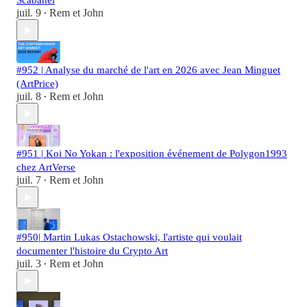
Scabanel
juil. 9
Rem et John
•
#952 | Analyse du marché de l'art en 2026 avec Jean Minguet
(ArtPrice)
juil. 8
Rem et John
•
#951 | Koi No Yokan : l'exposition événement de Polygon1993
chez ArtVerse
juil. 7
Rem et John
•
#950| Martin Lukas Ostachowski, l'artiste qui voulait
documenter l'histoire du Crypto Art
juil. 3
Rem et John
•