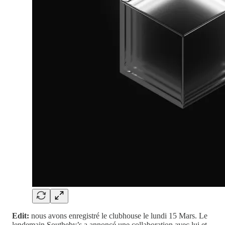
Edit:
nous avons enregistré le clubhouse le lundi 15 Mars. Le
lendemain Southeby’s a annoncé une collaboration avec lui et