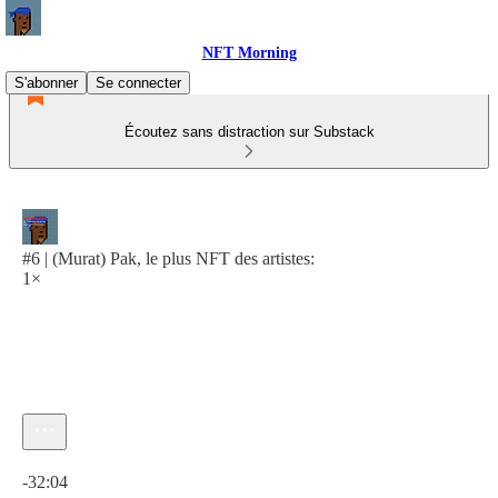
NFT Morning
S'abonner
Se connecter
Écoutez sans distraction sur Substack
#6 | (Murat) Pak, le plus NFT des artistes:
1×
Heure actuelle: 0:00 / Temps total: -32:04
-32:04