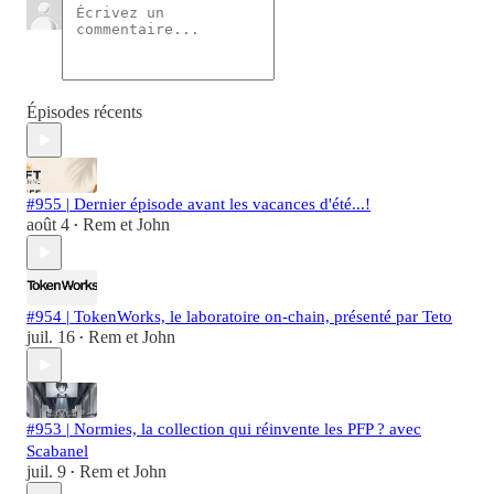
Épisodes récents
#955 | Dernier épisode avant les vacances d'été...!
août 4
Rem et John
•
#954 | TokenWorks, le laboratoire on-chain, présenté par Teto
juil. 16
Rem et John
•
#953 | Normies, la collection qui réinvente les PFP ? avec
Scabanel
juil. 9
Rem et John
•