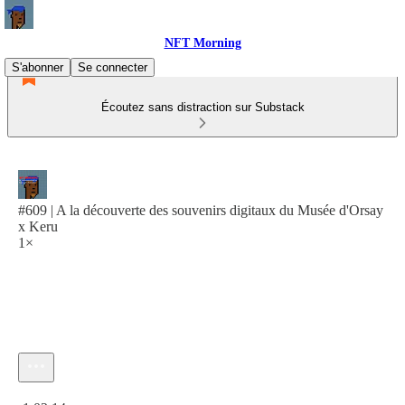
NFT Morning
S'abonner
Se connecter
Écoutez sans distraction sur Substack
#609 | A la découverte des souvenirs digitaux du Musée d'Orsay
x Keru
1×
Heure actuelle: 0:00 / Temps total: -1:02:14