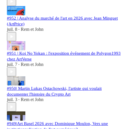
#952 | Analyse du marché de l'art en 2026 avec Jean Minguet
(ArtPrice)
juil. 8
Rem et John
•
#951 | Koi No Yokan : l'exposition événement de Polygon1993
chez ArtVerse
juil. 7
Rem et John
•
#950| Martin Lukas Ostachowski, l'artiste qui voulait
documenter l'histoire du Crypto Art
juil. 3
Rem et John
•
#949|Art Basel 2026 avec Dominique Moulon, Vers une