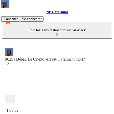
NFT Morning
S'abonner
Se connecter
Écoutez sans distraction sur Substack
#625 | Débat: Le Crypto-Art est-il vraiment mort?
1×
Heure actuelle: 0:00 / Temps total: -1:08:02
-1:08:02