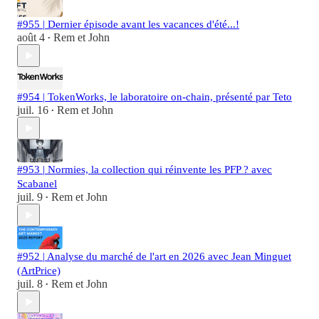
#955 | Dernier épisode avant les vacances d'été...!
août 4
Rem et John
•
#954 | TokenWorks, le laboratoire on-chain, présenté par Teto
juil. 16
Rem et John
•
#953 | Normies, la collection qui réinvente les PFP ? avec
Scabanel
juil. 9
Rem et John
•
#952 | Analyse du marché de l'art en 2026 avec Jean Minguet
(ArtPrice)
juil. 8
Rem et John
•