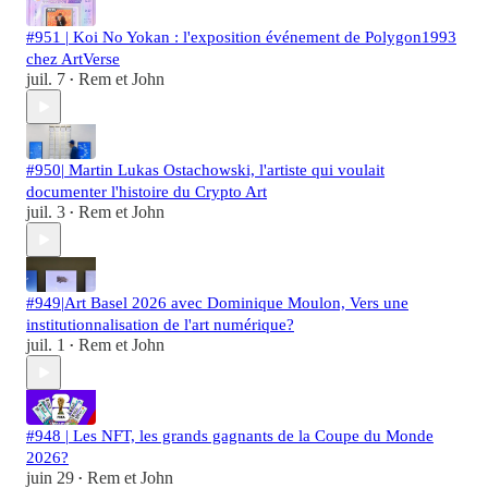
#951 | Koi No Yokan : l'exposition événement de Polygon1993
chez ArtVerse
juil. 7
Rem et John
•
#950| Martin Lukas Ostachowski, l'artiste qui voulait
documenter l'histoire du Crypto Art
juil. 3
Rem et John
•
#949|Art Basel 2026 avec Dominique Moulon, Vers une
institutionnalisation de l'art numérique?
juil. 1
Rem et John
•
#948 | Les NFT, les grands gagnants de la Coupe du Monde
2026?
juin 29
Rem et John
•