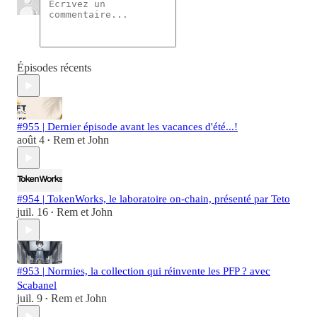
Épisodes récents
#955 | Dernier épisode avant les vacances d'été...!
août 4
Rem et John
•
#954 | TokenWorks, le laboratoire on-chain, présenté par Teto
juil. 16
Rem et John
•
#953 | Normies, la collection qui réinvente les PFP ? avec
Scabanel
juil. 9
Rem et John
•