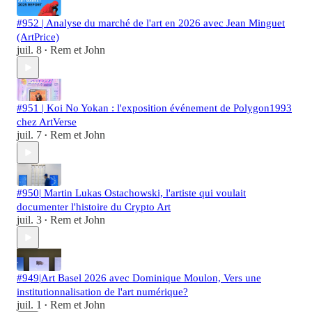
#952 | Analyse du marché de l'art en 2026 avec Jean Minguet
(ArtPrice)
juil. 8
Rem et John
•
#951 | Koi No Yokan : l'exposition événement de Polygon1993
chez ArtVerse
juil. 7
Rem et John
•
#950| Martin Lukas Ostachowski, l'artiste qui voulait
documenter l'histoire du Crypto Art
juil. 3
Rem et John
•
#949|Art Basel 2026 avec Dominique Moulon, Vers une
institutionnalisation de l'art numérique?
juil. 1
Rem et John
•