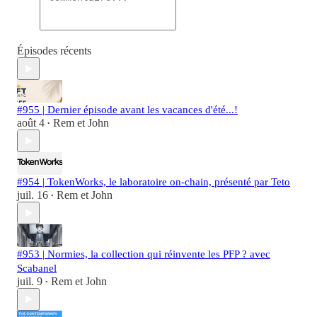
Épisodes récents
#955 | Dernier épisode avant les vacances d'été...!
août 4
Rem et John
•
#954 | TokenWorks, le laboratoire on-chain, présenté par Teto
juil. 16
Rem et John
•
#953 | Normies, la collection qui réinvente les PFP ? avec
Scabanel
juil. 9
Rem et John
•