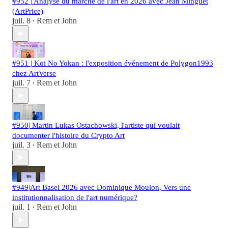
#952 | Analyse du marché de l'art en 2026 avec Jean Minguet
(ArtPrice)
juil. 8
Rem et John
•
#951 | Koi No Yokan : l'exposition événement de Polygon1993
chez ArtVerse
juil. 7
Rem et John
•
#950| Martin Lukas Ostachowski, l'artiste qui voulait
documenter l'histoire du Crypto Art
juil. 3
Rem et John
•
#949|Art Basel 2026 avec Dominique Moulon, Vers une
institutionnalisation de l'art numérique?
juil. 1
Rem et John
•