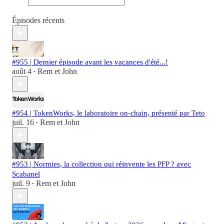
Épisodes récents
#955 | Dernier épisode avant les vacances d'été...!
août 4
Rem et John
•
#954 | TokenWorks, le laboratoire on-chain, présenté par Teto
juil. 16
Rem et John
•
#953 | Normies, la collection qui réinvente les PFP ? avec
Scabanel
juil. 9
Rem et John
•