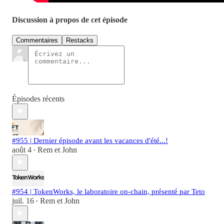
Discussion à propos de cet épisode
Commentaires
Restacks
Épisodes récents
#955 | Dernier épisode avant les vacances d'été...!
août 4
Rem et John
•
#954 | TokenWorks, le laboratoire on-chain, présenté par Teto
juil. 16
Rem et John
•