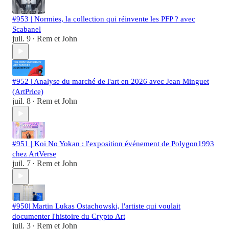
#953 | Normies, la collection qui réinvente les PFP ? avec
Scabanel
juil. 9
Rem et John
•
#952 | Analyse du marché de l'art en 2026 avec Jean Minguet
(ArtPrice)
juil. 8
Rem et John
•
#951 | Koi No Yokan : l'exposition événement de Polygon1993
chez ArtVerse
juil. 7
Rem et John
•
#950| Martin Lukas Ostachowski, l'artiste qui voulait
documenter l'histoire du Crypto Art
juil. 3
Rem et John
•