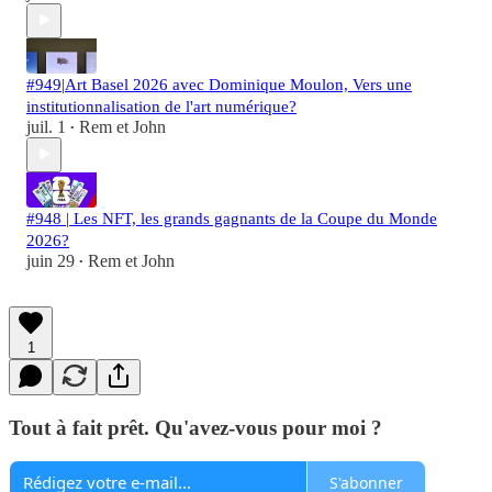
#949|Art Basel 2026 avec Dominique Moulon, Vers une
institutionnalisation de l'art numérique?
juil. 1
Rem et John
•
#948 | Les NFT, les grands gagnants de la Coupe du Monde
2026?
juin 29
Rem et John
•
1
Tout à fait prêt. Qu'avez-vous pour moi ?
S'abonner