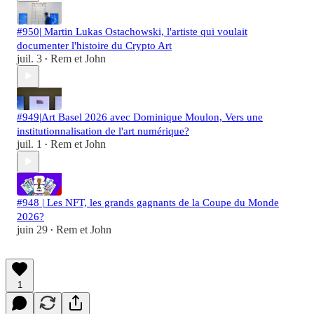
#950| Martin Lukas Ostachowski, l'artiste qui voulait
documenter l'histoire du Crypto Art
juil. 3
Rem et John
•
#949|Art Basel 2026 avec Dominique Moulon, Vers une
institutionnalisation de l'art numérique?
juil. 1
Rem et John
•
#948 | Les NFT, les grands gagnants de la Coupe du Monde
2026?
juin 29
Rem et John
•
1