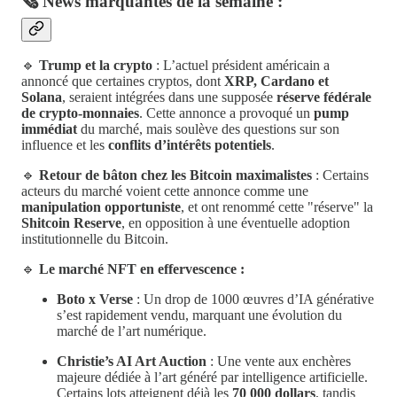
🗞️ News marquantes de la semaine :
🔹
Trump et la crypto
: L’actuel président américain a
annoncé que certaines cryptos, dont
XRP, Cardano et
Solana
, seraient intégrées dans une supposée
réserve fédérale
de crypto-monnaies
. Cette annonce a provoqué un
pump
immédiat
du marché, mais soulève des questions sur son
influence et les
conflits d’intérêts potentiels
.
🔹
Retour de bâton chez les Bitcoin maximalistes
: Certains
acteurs du marché voient cette annonce comme une
manipulation opportuniste
, et ont renommé cette "réserve" la
Shitcoin Reserve
, en opposition à une éventuelle adoption
institutionnelle du Bitcoin.
🔹
Le marché NFT en effervescence :
Boto x Verse
: Un drop de 1000 œuvres d’IA générative
s’est rapidement vendu, marquant une évolution du
marché de l’art numérique.
Christie’s AI Art Auction
: Une vente aux enchères
majeure dédiée à l’art généré par intelligence artificielle.
Certains lots atteignent déjà les
70 000 dollars
, tandis