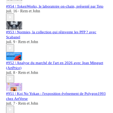
#954 | TokenWorks, le laboratoire on-chain, présenté par Teto
juil. 16
Rem et John
•
#953 | Normies, la collection qui réinvente les PFP ? avec
Scabanel
juil. 9
Rem et John
•
#952 | Analyse du marché de l'art en 2026 avec Jean Minguet
(ArtPrice)
juil. 8
Rem et John
•
#951 | Koi No Yokan : l'exposition événement de Polygon1993
chez ArtVerse
juil. 7
Rem et John
•