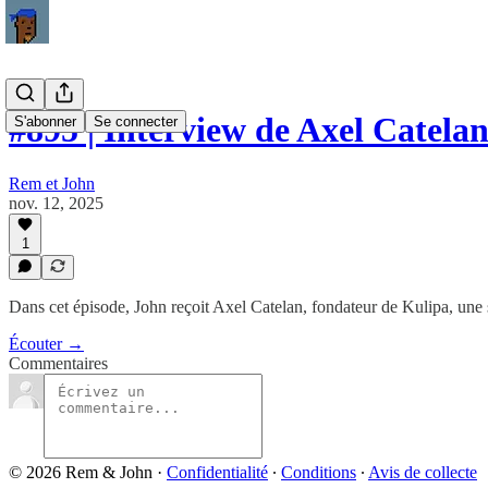
#895 | Interview de Axel Catela
S'abonner
Se connecter
Rem et John
nov. 12, 2025
1
Dans cet épisode, John reçoit Axel Catelan, fondateur de Kulipa, une st
Écouter →
Commentaires
© 2026 Rem & John
·
Confidentialité
∙
Conditions
∙
Avis de collecte