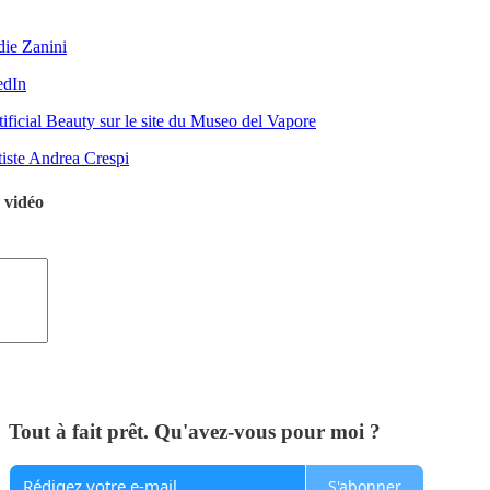
die Zanini
edIn
tificial Beauty sur le site du Museo del Vapore
rtiste Andrea Crespi
 vidéo
Tout à fait prêt. Qu'avez-vous pour moi ?
S'abonner