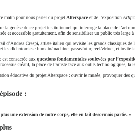
 ce matin pour nous parler du projet
Alterspace
et de l’exposition
Artifi
 la genèse de ce projet institutionnel qui interroge la place de l’art num
sée et accessible gratuitement, afin de sensibiliser un public très large
il d’Andrea Crespi, artiste italien qui revisite les grands classiques de l’
s et les dichotomies : humain/machine, passé/futur, réel/virtuel, et invit
e est consacrée aux
questions fondamentales soulevées par l’exposit
rocessus créatif, la place de l’artiste face aux outils technologiques, la
sion éducative du projet Alterspace : ouvrir le musée, provoquer des qu
épisode :
 plus une extension de notre corps, elle en fait désormais partie. »
plus