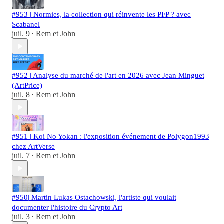
#953 | Normies, la collection qui réinvente les PFP ? avec
Scabanel
juil. 9
Rem et John
•
#952 | Analyse du marché de l'art en 2026 avec Jean Minguet
(ArtPrice)
juil. 8
Rem et John
•
#951 | Koi No Yokan : l'exposition événement de Polygon1993
chez ArtVerse
juil. 7
Rem et John
•
#950| Martin Lukas Ostachowski, l'artiste qui voulait
documenter l'histoire du Crypto Art
juil. 3
Rem et John
•