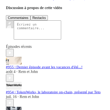
Discussion à propos de cette vidéo
Commentaires
Restacks
Épisodes récents
#955 | Dernier épisode avant les vacances d'été...!
août 4
Rem et John
•
#954 | TokenWorks, le laboratoire on-chain, présenté par Teto
juil. 16
Rem et John
•