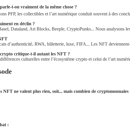
: parle-t-on vraiment de la même chose ?
ons PFP, les collectibles et l’art numérique conduit souvent à des conc
aiment en déclin ?
asel, Dataland, Art Blocks, Beeple, CryptoPunks... Nous analysons les s
 NFT
cats d’authenticité, RWA, billetterie, luxe, FIFA... Les NFT deviennent
rypto critique-t-il autant les NFT ?
fférences culturelles entre l’écosystème crypto et celui de l’art numér
sode
ns NFT ne valent plus rien, soit... mais combien de cryptomonnaies
bat :