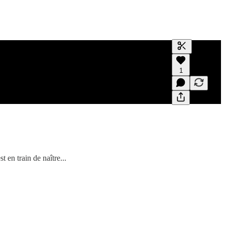
Générer un t
1
Une transcrip
des aperçus e
 en train de naître...