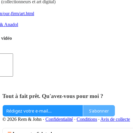
(collectionneurs et art digital)
/our-firm/art.html
fik Anadol
 vidéo
Tout à fait prêt. Qu'avez-vous pour moi ?
S'abonner
© 2026 Rem & John
·
Confidentialité
∙
Conditions
∙
Avis de collecte