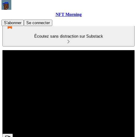
NFT Morning
S'abonner
Se connecter
Écoutez sans distraction sur Substack