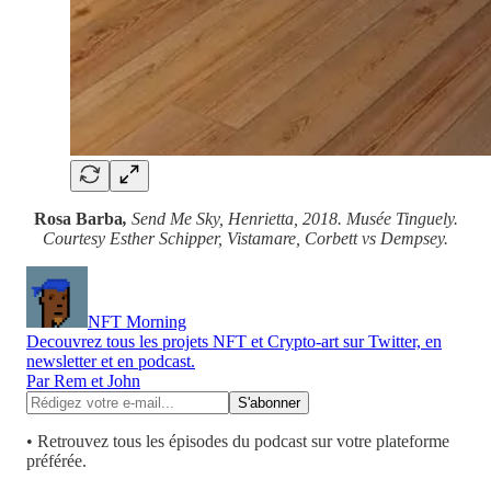
Rosa Barba
,
Send Me Sky, Henrietta, 2018. Musée Tinguely.
Courtesy Esther Schipper, Vistamare, Corbett vs Dempsey.
NFT Morning
Decouvrez tous les projets NFT et Crypto-art sur Twitter, en
newsletter et en podcast.
Par Rem et John
• Retrouvez tous les épisodes du podcast sur votre plateforme
préférée.