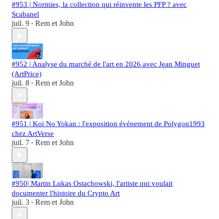
#953 | Normies, la collection qui réinvente les PFP ? avec
Scabanel
juil. 9
Rem et John
•
#952 | Analyse du marché de l'art en 2026 avec Jean Minguet
(ArtPrice)
juil. 8
Rem et John
•
#951 | Koi No Yokan : l'exposition événement de Polygon1993
chez ArtVerse
juil. 7
Rem et John
•
#950| Martin Lukas Ostachowski, l'artiste qui voulait
documenter l'histoire du Crypto Art
juil. 3
Rem et John
•