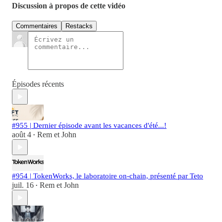
Discussion à propos de cette vidéo
Commentaires
Restacks
Épisodes récents
#955 | Dernier épisode avant les vacances d'été...!
août 4
Rem et John
•
#954 | TokenWorks, le laboratoire on-chain, présenté par Teto
juil. 16
Rem et John
•