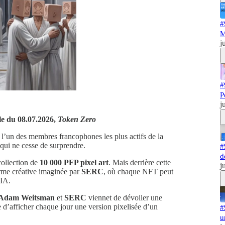
#
M
j
#
P
j
e du 08.07.2026,
Token Zero
, l’un des membres francophones les plus actifs de la
 qui ne cesse de surprendre.
#
d
ollection de
10 000 PFP pixel art
. Mais derrière cette
j
orme créative imaginée par
SERC
, où chaque NFT peut
 IA.
Adam Weitsman
et
SERC
viennet de dévoiler une
 d’afficher chaque jour une version pixelisée d’un
#
u