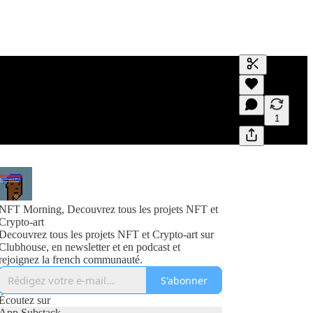
Générer un t
Une transcrip
des aperçus e
1
NFT Morning, Decouvrez tous les projets NFT et
Crypto-art
Decouvrez tous les projets NFT et Crypto-art sur
Clubhouse, en newsletter et en podcast et
rejoignez la french communauté.
S'abonner
Écoutez sur
App Substack