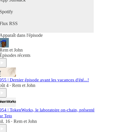
Spotify
Flux RSS
Apparaît dans l'épisode
Rem et John
Épisodes récents
955 | Dernier épisode avant les vacances d'été...!
oût 4
Rem et John
•
954 | TokenWorks, le laboratoire on-chain, présenté
ar Teto
uil. 16
Rem et John
•