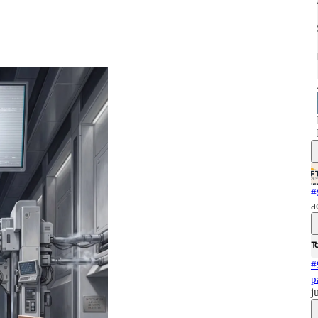
#
a
#
p
j