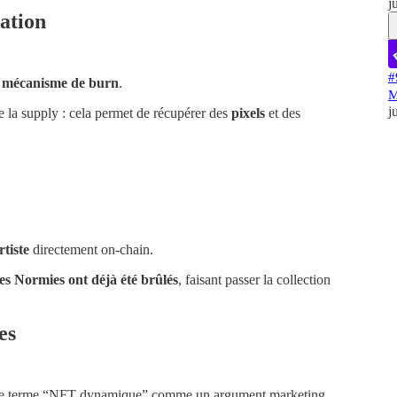
j
éation
#
n
mécanisme de burn
.
M
j
e la supply : cela permet de récupérer des
pixels
et des
tiste
directement on-chain.
s Normies ont déjà été brûlés
, faisant passer la collection
es
nt le terme “NFT dynamique” comme un argument marketing,