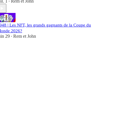
uil. 1
Rem et John
•
948 | Les NFT, les grands gagnants de la Coupe du
onde 2026?
uin 29
Rem et John
•