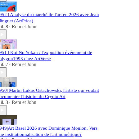
952 | Analyse du marché de l'art en 2026 avec Jean
inguet (ArtPrice)
uil. 8
Rem et John
•
951 | Koi No Yokan : l'exposition événement de
olygon1993 chez ArtVerse
uil. 7
Rem et John
•
950| Martin Lukas Ostachowski, l'artiste qui voulait
ocumenter l'histoire du Crypto Art
uil. 3
Rem et John
•
949|Art Basel 2026 avec Dominique Moulon, Vers
ne institutionnalisation de l'art numérique?