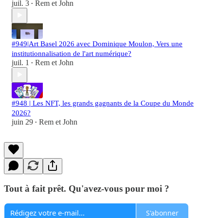
juil. 3
Rem et John
•
#949|Art Basel 2026 avec Dominique Moulon, Vers une
institutionnalisation de l'art numérique?
juil. 1
Rem et John
•
#948 | Les NFT, les grands gagnants de la Coupe du Monde
2026?
juin 29
Rem et John
•
Tout à fait prêt. Qu'avez-vous pour moi ?
S'abonner