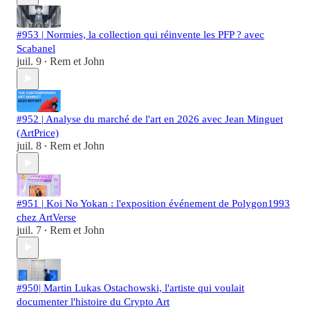
#953 | Normies, la collection qui réinvente les PFP ? avec
Scabanel
juil. 9
Rem et John
•
#952 | Analyse du marché de l'art en 2026 avec Jean Minguet
(ArtPrice)
juil. 8
Rem et John
•
#951 | Koi No Yokan : l'exposition événement de Polygon1993
chez ArtVerse
juil. 7
Rem et John
•
#950| Martin Lukas Ostachowski, l'artiste qui voulait
documenter l'histoire du Crypto Art