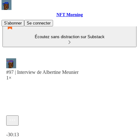
NFT Morning
S'abonner
Se connecter
Écoutez sans distraction sur Substack
#97 | Interview de Albertine Meunier
1×
Heure actuelle: 0:00 / Temps total: -30:13
-30:13