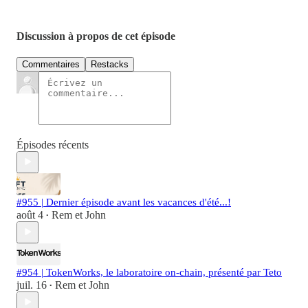
Discussion à propos de cet épisode
Commentaires
Restacks
Épisodes récents
#955 | Dernier épisode avant les vacances d'été...!
août 4
Rem et John
•
#954 | TokenWorks, le laboratoire on-chain, présenté par Teto
juil. 16
Rem et John
•