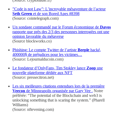
(Source: cryptonaute.fr)
”Code is not Law”: L’incroyable mésaventure de l’acteur
Seth Green
et de son Bored Apes #8398
(Source: cointelegraph.com)
Un sondage commandé par le Forum économique de
Davos
rapporte que près des 2/3 des personnes interrogées ont une
opinion favorable du métaverse
(Source blockworks.co)
Phishing: Le compte Twitter de l’artiste
Beeple
hacké,
400000$ de préjudices pour les victimes…
(Source: Lejournalducoin.com)
Le fondateur d’OnlyFans, Tim Stokley lance
Zoop
une
nouvelle plateforme dédiée aux NFT
(Source: pressecitron.net)
Les six meilleures citations entendues lors de la première
Veecon
de Minneapolis organisée par Gary Vee .
Notre
préférée: “The potential of the Blockchain and web3 is
unlocking something that is scaring the system.” (Pharell
Williams)
(Source: nftevening.com)