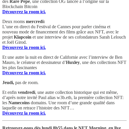
des
Rare Pepe
, une collection OG lancée à l’origine sur la
Blockchain Bitcoin
Découvrez la room ici.
Deux rooms
mercredi:
L’une en direct du Festival de Cannes pour parler cinéma et
nouveau mode de financement des films grâce aux NFT, avec le
projet
Klapcoin
et une interview de ses cofondateurs Sarah Lelouch
et Joël Girod.
Découvrez la room ici.
Et une autre la nuit en direct de Californie avec l’interview de Ben
Mauro, le créateur et dessinateur d’
Huxley
, une des collections NFT
les plus fascinantes
Découvrez la room ici.
Jeudi,
pas de room.
Et enfin
vendredi
, une autre collection historique qui est même,
d’après notre invité Paul alias w3b.eth, la première collection NFT:
les
Namecoins
domains. Une room d’une grande qualité dans
laquelle on retrace l’histoire des NFT…
Découvrez la room ici.
Retrouvez-nous dès lundi 8h55 dans le NFT Morning, en live