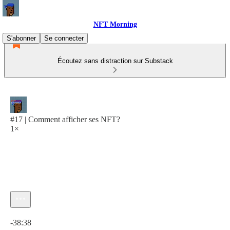
NFT Morning
S'abonner
Se connecter
Écoutez sans distraction sur Substack
#17 | Comment afficher ses NFT?
1×
Heure actuelle: 0:00 / Temps total: -38:38
-38:38