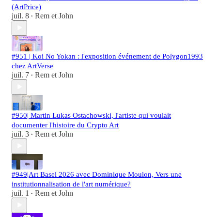
(ArtPrice)
juil. 8
Rem et John
•
#951 | Koi No Yokan : l'exposition événement de Polygon1993
chez ArtVerse
juil. 7
Rem et John
•
#950| Martin Lukas Ostachowski, l'artiste qui voulait
documenter l'histoire du Crypto Art
juil. 3
Rem et John
•
#949|Art Basel 2026 avec Dominique Moulon, Vers une
institutionnalisation de l'art numérique?
juil. 1
Rem et John
•