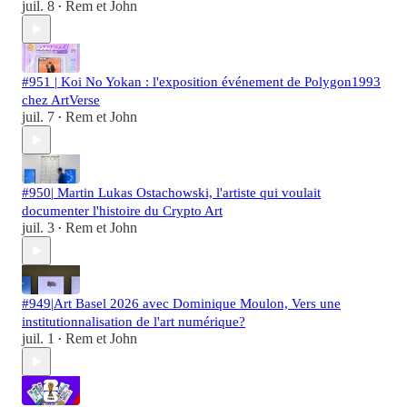
juil. 8
Rem et John
•
#951 | Koi No Yokan : l'exposition événement de Polygon1993
chez ArtVerse
juil. 7
Rem et John
•
#950| Martin Lukas Ostachowski, l'artiste qui voulait
documenter l'histoire du Crypto Art
juil. 3
Rem et John
•
#949|Art Basel 2026 avec Dominique Moulon, Vers une
institutionnalisation de l'art numérique?
juil. 1
Rem et John
•