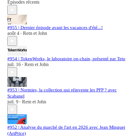
Épisodes récents
#955 | Dernier épisode avant les vacances d'été...!
août 4
Rem et John
•
#954 | TokenWorks, le laboratoire on-chain, présenté par Teto
juil. 16
Rem et John
•
#953 | Normies, la collection qui réinvente les PFP ? avec
Scabanel
juil. 9
Rem et John
•
#952 | Analyse du marché de l'art en 2026 avec Jean Minguet
(ArtPrice)