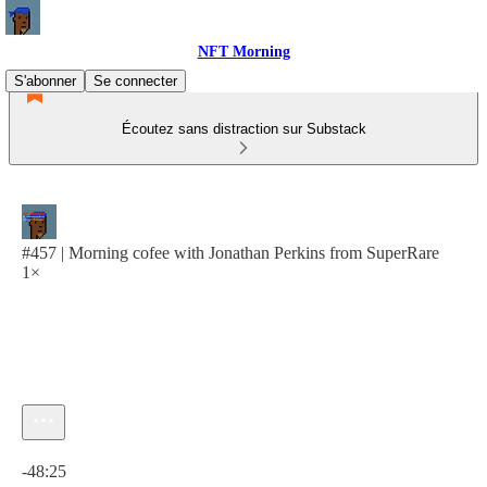
NFT Morning
S'abonner
Se connecter
Écoutez sans distraction sur Substack
#457 | Morning cofee with Jonathan Perkins from SuperRare
1×
Heure actuelle: 0:00 / Temps total: -48:25
-48:25