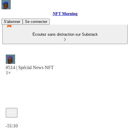
NFT Morning
S'abonner
Se connecter
Écoutez sans distraction sur Substack
#514 | Spécial News NFT
1×
Heure actuelle: 0:00 / Temps total: -51:10
-51:10