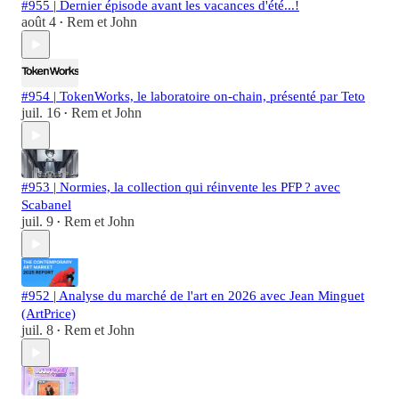
#955 | Dernier épisode avant les vacances d'été...!
août 4
Rem et John
•
#954 | TokenWorks, le laboratoire on-chain, présenté par Teto
juil. 16
Rem et John
•
#953 | Normies, la collection qui réinvente les PFP ? avec
Scabanel
juil. 9
Rem et John
•
#952 | Analyse du marché de l'art en 2026 avec Jean Minguet
(ArtPrice)
juil. 8
Rem et John
•