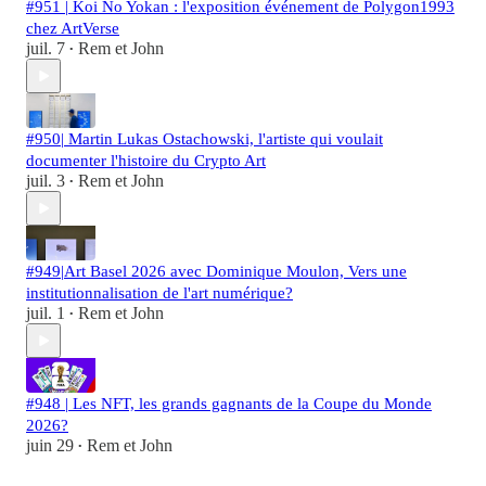
#951 | Koi No Yokan : l'exposition événement de Polygon1993
chez ArtVerse
juil. 7
Rem et John
•
#950| Martin Lukas Ostachowski, l'artiste qui voulait
documenter l'histoire du Crypto Art
juil. 3
Rem et John
•
#949|Art Basel 2026 avec Dominique Moulon, Vers une
institutionnalisation de l'art numérique?
juil. 1
Rem et John
•
#948 | Les NFT, les grands gagnants de la Coupe du Monde
2026?
juin 29
Rem et John
•