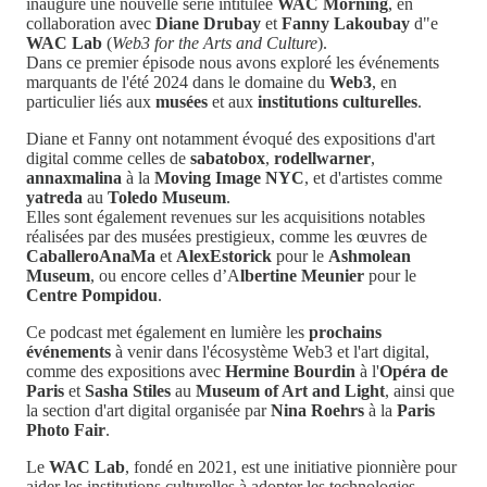
inauguré une nouvelle série intitulée
WAC Morning
, en
collaboration avec
Diane Drubay
et
Fanny Lakoubay
d"e
WAC Lab
(
Web3 for the Arts and Culture
).
Dans ce premier épisode nous avons exploré les événements
marquants de l'été 2024 dans le domaine du
Web3
, en
particulier liés aux
musées
et aux
institutions culturelles
.
Diane et Fanny ont notamment évoqué des expositions d'art
digital comme celles de
sabatobox
,
rodellwarner
,
annaxmalina
à la
Moving Image NYC
, et d'artistes comme
yatreda
au
Toledo Museum
.
Elles sont également revenues sur les acquisitions notables
réalisées par des musées prestigieux, comme les œuvres de
CaballeroAnaMa
et
AlexEstorick
pour le
Ashmolean
Museum
, ou encore celles d’A
lbertine Meunier
pour le
Centre Pompidou
.
Ce podcast met également en lumière les
prochains
événements
à venir dans l'écosystème Web3 et l'art digital,
comme des expositions avec
Hermine Bourdin
à l'
Opéra de
Paris
et
Sasha Stiles
au
Museum of Art and Light
, ainsi que
la section d'art digital organisée par
Nina Roehrs
à la
Paris
Photo Fair
.
Le
WAC Lab
, fondé en 2021, est une initiative pionnière pour
aider les institutions culturelles à adopter les technologies