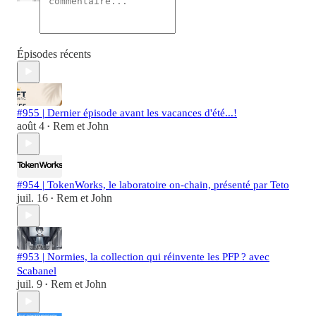
Épisodes récents
#955 | Dernier épisode avant les vacances d'été...!
août 4
Rem et John
•
#954 | TokenWorks, le laboratoire on-chain, présenté par Teto
juil. 16
Rem et John
•
#953 | Normies, la collection qui réinvente les PFP ? avec
Scabanel
juil. 9
Rem et John
•