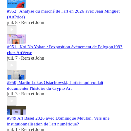
#952 | Analyse du marché de l'art en 2026 avec Jean Minguet
(ArtPrice)
juil. 8
Rem et John
•
#951 | Koi No Yokan : l'exposition événement de Polygon1993
chez ArtVerse
juil. 7
Rem et John
•
#950| Martin Lukas Ostachowski, l'artiste qui voulait
documenter l'histoire du Crypto Art
juil. 3
Rem et John
•
#949|Art Basel 2026 avec Dominique Moulon, Vers une
institutionnalisation de l'art numérique?
juil. 1
Rem et John
•