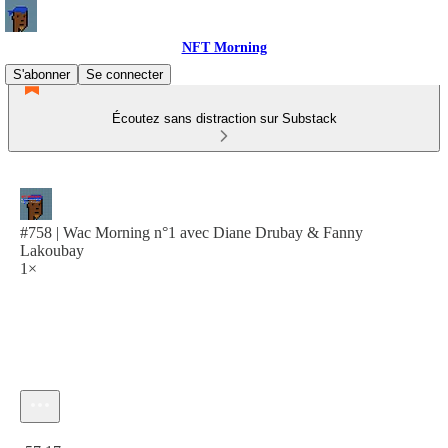
NFT Morning
S'abonner
Se connecter
Écoutez sans distraction sur Substack
#758 | Wac Morning n°1 avec Diane Drubay & Fanny
Lakoubay
1×
Heure actuelle: 0:00 / Temps total: -57:17