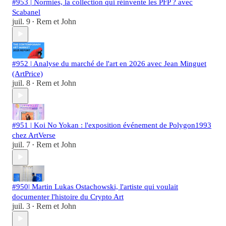
#953 | Normies, la collection qui réinvente les PFP ? avec
Scabanel
juil. 9
Rem et John
•
#952 | Analyse du marché de l'art en 2026 avec Jean Minguet
(ArtPrice)
juil. 8
Rem et John
•
#951 | Koi No Yokan : l'exposition événement de Polygon1993
chez ArtVerse
juil. 7
Rem et John
•
#950| Martin Lukas Ostachowski, l'artiste qui voulait
documenter l'histoire du Crypto Art
juil. 3
Rem et John
•