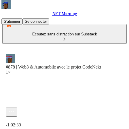
NFT Morning
S'abonner
Se connecter
Écoutez sans distraction sur Substack
#878 | Web3 & Automobile avec le projet CodeNekt
1×
Heure actuelle: 0:00 / Temps total: -1:02:39
-1:02:39