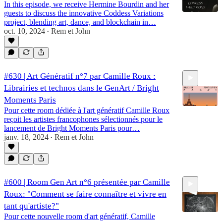
In this episode, we receive Hermine Bourdin and her
guests to discuss the innovative Coddess Variations
project, blending art, dance, and blockchain in…
oct. 10, 2024
Rem et John
•
1:05:19
#630 | Art Génératif n°7 par Camille Roux :
Librairies et technos dans le GenArt / Bright
Moments Paris
Pour cette room dédiée à l'art génératif Camille Roux
reçoit les artistes francophones sélectionnés pour le
lancement de Bright Moments Paris pour…
1:08:36
janv. 18, 2024
Rem et John
•
#600 | Room Gen Art n°6 présentée par Camille
Roux: "Comment se faire connaître et vivre en
tant qu'artiste?"
Pour cette nouvelle room d'art génératif, Camille