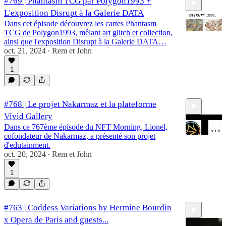
#769 | Phantasm TCG par Polygon1993 +
L'exposition Disrupt à la Galerie DATA
Dans cet épisode découvrez les cartes Phantasm
TCG de Polygon1993, mêlant art glitch et collection,
ainsi que l'exposition Disrupt à la Galerie DATA…
oct. 21, 2024
Rem et John
•
1:10:16
1
#768 | Le projet Nakarmaz et la plateforme
Vivid Gallery
Dans ce 767ème épisode du NFT Morning, Lionel,
cofondateur de Nakarmaz, a présenté son projet
d'edutainment.
oct. 20, 2024
Rem et John
•
1:03:15
1
#763 | Coddess Variations by Hermine Bourdin
x Opera de Paris and guests...