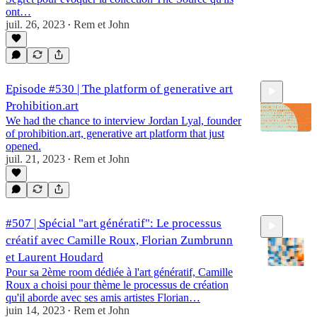
ont…
juil. 26, 2023
Rem et John
58:21
•
Episode #530 | The platform of generative art
Prohibition.art
We had the chance to interview Jordan Lyal, founder
of prohibition.art, generative art platform that just
opened.
juil. 21, 2023
Rem et John
•
20:16
#507 | Spécial "art génératif": Le processus
créatif avec Camille Roux, Florian Zumbrunn
et Laurent Houdard
Pour sa 2ème room dédiée à l'art génératif, Camille
Roux a choisi pour thème le processus de création
qu'il aborde avec ses amis artistes Florian…
1:09:48
juin 14, 2023
Rem et John
•