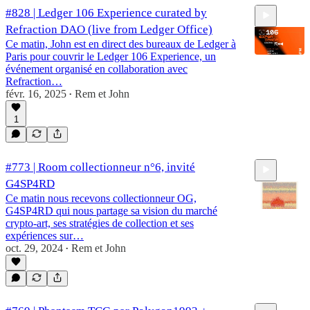
#828 | Ledger 106 Experience curated by
Refraction DAO (live from Ledger Office)
Ce matin, John est en direct des bureaux de Ledger à
Paris pour couvrir le Ledger 106 Experience, un
événement organisé en collaboration avec
Refraction…
févr. 16, 2025
Rem et John
25:10
•
1
#773 | Room collectionneur n°6, invité
G4SP4RD
Ce matin nous recevons collectionneur OG,
G4SP4RD qui nous partage sa vision du marché
crypto-art, ses stratégies de collection et ses
expériences sur…
oct. 29, 2024
Rem et John
53:23
•