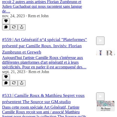
reçoit 2 autres amis artistes Florian Zumbrunn et
Julien Gachadoat qui nous racontent sans langue
1:15:38
de…
nov. 24, 2023
Rem et John
•
#559 | Art Génératif n°4 spécial "Plateformes"
présenté par Camille Roux. Invités: Florian
Zumbrunn et Greweb
Aujourd'hui l'artiste Camille Roux s'intéresse aux
différentes plateformes d'art génératif et à leurs
spécificités. Pour en parler il est accompagné des…
1:12:22
sept. 21, 2023
Rem et John
•
#533 | Camille Roux & Matthieu Segret vous
présentent The Source sur GM.studio
Dans cette room spéciale Art Génératif, l'artiste
Camille Roux reçoit son ami / associé Matthieu
Segret pour évoquer la collection The Source qu'ils