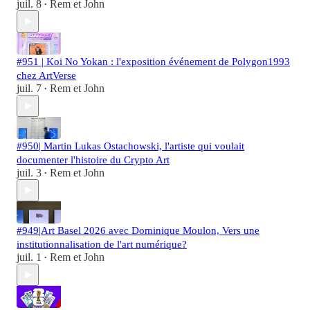
juil. 8
Rem et John
•
#951 | Koi No Yokan : l'exposition événement de Polygon1993
chez ArtVerse
juil. 7
Rem et John
•
#950| Martin Lukas Ostachowski, l'artiste qui voulait
documenter l'histoire du Crypto Art
juil. 3
Rem et John
•
#949|Art Basel 2026 avec Dominique Moulon, Vers une
institutionnalisation de l'art numérique?
juil. 1
Rem et John
•