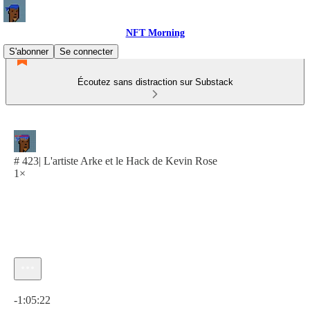
NFT Morning
S'abonner
Se connecter
Écoutez sans distraction sur Substack
# 423| L'artiste Arke et le Hack de Kevin Rose
1×
Heure actuelle: 0:00 / Temps total: -1:05:22
-1:05:22