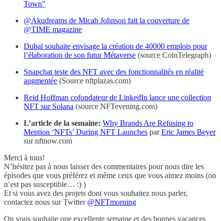
Town”
@Akudreams de Micah Johnson fait la couverture de
@TIME magazine
Dubaï souhaite envisage la création de 40000 emplois pour
l’élaboration de son futur Métaverse
(source CoinTelegraph)
Snapchat teste des NFT avec des fonctionnalités en réalité
augmentée
(Source nftplazas.com)
Reid Hoffman cofondateur de LinkedIn lance une collection
NFT sur Solana
(source NFTevening.com)
L’article de la semaine:
Why Brands Are Refusing to
Mention ‘NFTs’ During NFT Launches
par
Eric James Beyer
sur nftnow.com
Merci à tous!
N’hésitez pas à nous laisser des commentaires pour nous dire les
épisodes que vous préférez et même ceux que vous aimez moins (on
n’est pas susceptible… :) )
Et si vous avez des projets dont vous souhaitez nous parler,
contactez nous sur Twitter
@NFTmorning
On vous souhaite une excellente semaine et des bonnes vacances