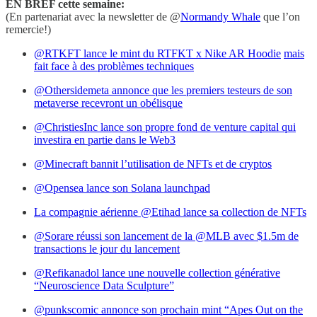
EN BREF cette semaine:
(En partenariat avec la newsletter de @
Normandy Whale
que l’on
remercie!)
@RTKFT lance le mint du RTFKT x Nike AR Hoodie
mais
fait face à des problèmes techniques
@Othersidemeta annonce que les premiers testeurs de son
metaverse recevront un obélisque
@ChristiesInc lance son propre fond de venture capital qui
investira en partie dans le Web3
@Minecraft bannit l’utilisation de NFTs et de cryptos
@Opensea lance son Solana launchpad
La compagnie aérienne @Etihad lance sa collection de NFTs
@Sorare réussi son lancement de la @MLB avec $1.5m de
transactions le jour du lancement
@Refikanadol lance une nouvelle collection générative
“Neuroscience Data Sculpture”
@punkscomic annonce son prochain mint “Apes Out on the