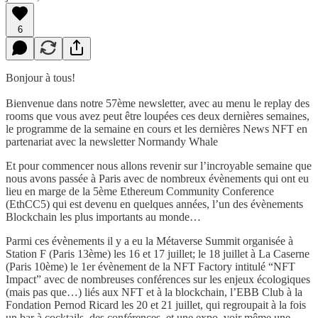
6
Bonjour à tous!
Bienvenue dans notre 57ème newsletter, avec au menu le replay des
rooms que vous avez peut être loupées ces deux dernières semaines,
le programme de la semaine en cours et les dernières News NFT en
partenariat avec la newsletter Normandy Whale
Et pour commencer nous allons revenir sur l’incroyable semaine que
nous avons passée à Paris avec de nombreux évènements qui ont eu
lieu en marge de la 5ème Ethereum Community Conference
(EthCC5) qui est devenu en quelques années, l’un des évènements
Blockchain les plus importants au monde…
Parmi ces évènements il y a eu la Métaverse Summit organisée à
Station F (Paris 13ème) les 16 et 17 juillet; le 18 juillet à La Caserne
(Paris 10ème) le 1er évènement de la NFT Factory intitulé “NFT
Impact” avec de nombreuses conférences sur les enjeux écologiques
(mais pas que…) liés aux NFT et à la blockchain, l’EBB Club à la
Fondation Pernod Ricard les 20 et 21 juillet, qui regroupait à la fois
un bar à cocktails, des conférences, et une expo, voir même une