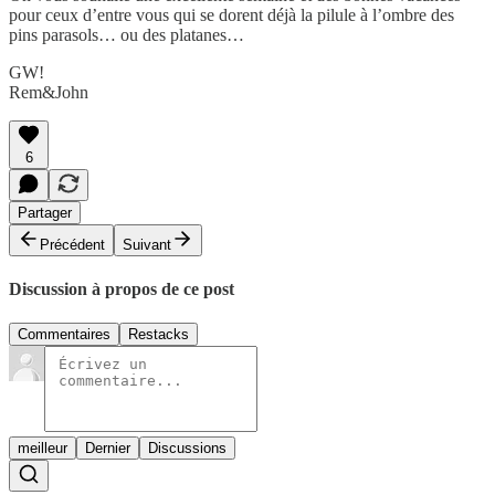
pour ceux d’entre vous qui se dorent déjà la pilule à l’ombre des
pins parasols… ou des platanes…
GW!
Rem&John
6
Partager
Précédent
Suivant
Discussion à propos de ce post
Commentaires
Restacks
meilleur
Dernier
Discussions